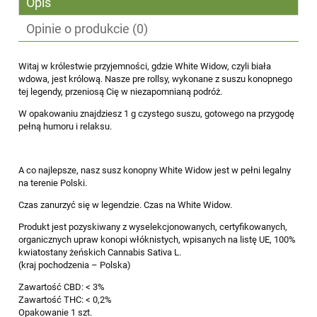
Opis
Opinie o produkcie (0)
Witaj w królestwie przyjemności, gdzie White Widow, czyli biała
wdowa, jest królową. Nasze pre rollsy, wykonane z suszu konopnego
tej legendy, przeniosą Cię w niezapomnianą podróż.
W opakowaniu znajdziesz 1 g czystego suszu, gotowego na przygodę
pełną humoru i relaksu.
A co najlepsze, nasz susz konopny White Widow jest w pełni legalny
na terenie Polski.
Czas zanurzyć się w legendzie. Czas na White Widow.
Produkt jest pozyskiwany z wyselekcjonowanych, certyfikowanych,
organicznych upraw konopi włóknistych, wpisanych na listę UE, 100%
kwiatostany żeńskich Cannabis Sativa L.
(kraj pochodzenia – Polska)
Zawartość CBD: < 3%
Zawartość THC: < 0,2%
Opakowanie 1 szt.